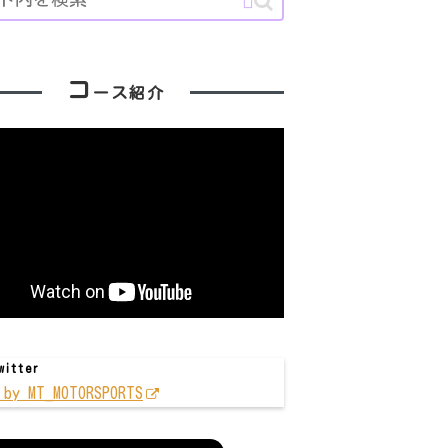
コ
ース紹介
itter
 by MT_MOTORSPORTS