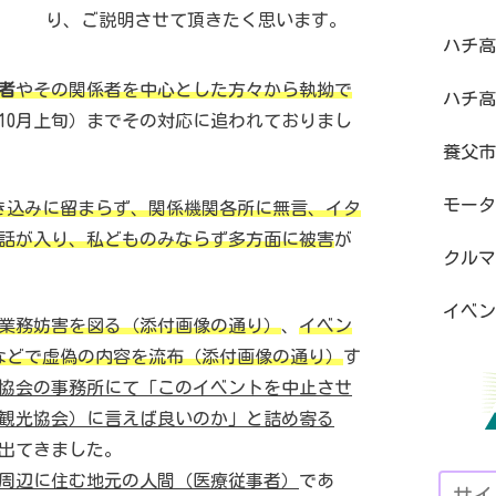
り、ご説明させて頂きたく思います。
ハチ高
者
やその関係者を中心とした方々から執拗で
ハチ高
9年10月上旬）までその対応に追われておりまし
養父市
モータ
書き込みに留まらず、関係機関各所に無言、イタ
話が入り、私どものみならず多方面に被害
が
クルマ
イベン
業務妨害を図る（添付画像の通り）
、
イベン
Sなどで虚偽の内容を流布（添付画像の通り）
す
協会の事務所にて「このイベントを中止させ
観光協会）に言えば良いのか」と詰め寄る
出てきました。
周辺に住む地元の人間（医療従事者）
であ