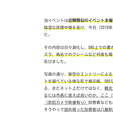
当イベントは
近隣類似のイベント主催
陰湿な誹謗中傷を受け
、今日（201
た。
その内容は日々激化し、
SNS上での
ズラ、偽名でのクレームなど何度も電
及びました。
写真の通り、
架空のエントリーによる
トを調べている様な形で掲示板、SN
る、またネット上だけではなく、
観光
るには市長に言えば良いのか、ここ（
（防犯カメラ映像有り）
加害者なども
そうやって
詰め寄った加害者は八鹿駅