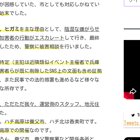
光協会が困惑していた、市としても対応しかねてい
始末
でした。
、ヒガミ
を主な理由
として、
陰湿な嫌がらせ
加害者の行動がエスカレート
して行き、最終
したため、
警察に被害相談
を行いました。
特定（主犯は近隣類似イベント主催者で兵庫
害者らが既に削除したSNS上の文面も含め証拠
、また民事での法的措置も進めるなど様々な
な所存です。
、ただただ我々、運営側のスタッフ、地元住
た。
Tw
。
ハチ高原は養父市
、ハチ北は香美町です。
Tweets
高原での開催
なのです。
ろん、養父市、養父警察署など関係各所と