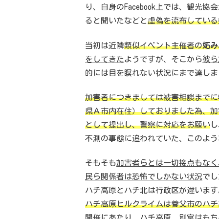
り、自身のFacebook上では、観
ると聞いたなどと
虚偽を流布している
当初は近隣
類似イベント主催者の
妬み
をしてきた
ようですが、そこから
彼ら
的には目を瞑れない状況にまで達しま
加害者につきましては被害相談までに
県Ａ市内在住）しておりました為、加
として提出し、警察に対応をお願い
し
不測の事態に追われていた、このよう
そもそも
加害者らとは一切接点もなく
民ら関係者は恐怖でしかない状況
でし
ハチ高原とハチ北は行政区が違います
ハチ高原ヒルクライムは養父市のハチ
開催にあたり、ハチ高原、別宮はもち