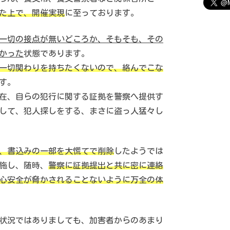
た上で、開催実現
に至っております。
一切の接点が無いどころか、そもそも、その
かった
状態であります。
一切関わりを持ちたくないので、絡んでこな
す。
在、自らの犯行に関する証拠を警察へ提供す
して、犯人探しをする、まさに盗っ人猛々し
、書込みの一部を大慌てで削除
したようでは
施し、随時、
警察に証拠提出と共に密に連絡
心安全が脅かされることないように万全の体
状況ではありましても、加害者からのあまり